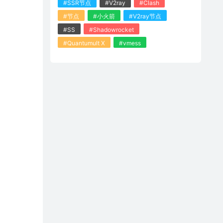
#SSR节点
#V2ray
#Clash
#节点
#小火箭
#V2ray节点
#SS
#Shadowrocket
#Quantumult X
#vmess