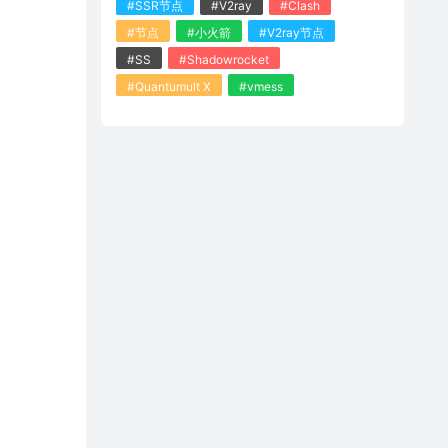
#SSR节点
#V2ray
#Clash
#节点
#小火箭
#V2ray节点
#SS
#Shadowrocket
#Quantumult X
#vmess