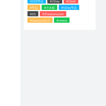
#SSR节点
#V2ray
#Clash
#节点
#小火箭
#V2ray节点
#SS
#Shadowrocket
#Quantumult X
#vmess