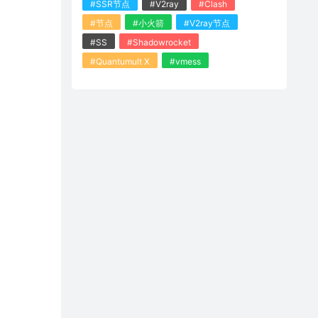
#SSR节点
#V2ray
#Clash
#节点
#小火箭
#V2ray节点
#SS
#Shadowrocket
#Quantumult X
#vmess