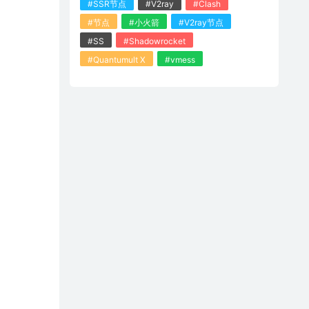
#SSR节点
#V2ray
#Clash
#节点
#小火箭
#V2ray节点
#SS
#Shadowrocket
#Quantumult X
#vmess