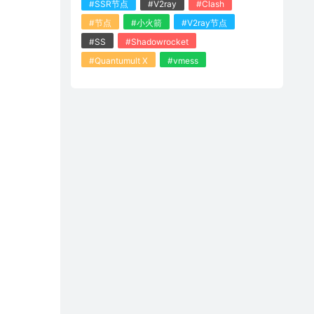
#SSR节点
#V2ray
#Clash
#节点
#小火箭
#V2ray节点
#SS
#Shadowrocket
#Quantumult X
#vmess