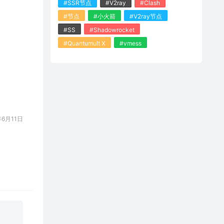
#SSR节点
#V2ray
#Clash
#节点
#小火箭
#V2ray节点
#SS
#Shadowrocket
#Quantumult X
#vmess
6月11日